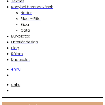
Textilek
Konyhai berendezések
Nodor
Elleci – Elite
Elica
Cata
Burkolatok
Enteriőr design
Blog
Rólam
Kapcsolat
en
hu
en
hu