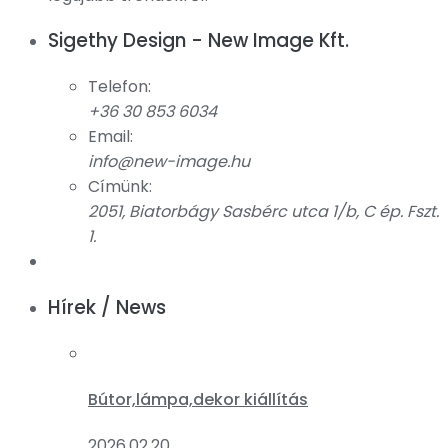
Sigethy Design - New Image Kft.
Telefon:
+36 30 853 6034
Email:
info@new-image.hu
Címünk:
2051, Biatorbágy Sasbérc utca 1/b, C ép. Fszt.
1.
Hírek / News
Bútor,lámpa,dekor kiállítás
2026.02.20.