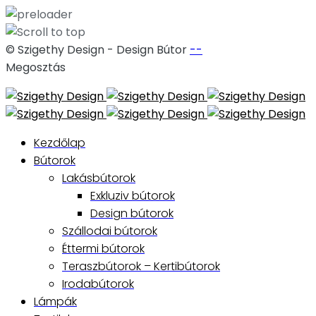
© Szigethy Design - Design Bútor
--
Megosztás
Skip
to
content
Kezdőlap
Bútorok
Lakásbútorok
Exkluziv bútorok
Design bútorok
Szállodai bútorok
Éttermi bútorok
Teraszbútorok – Kertibútorok
Irodabútorok
Lámpák