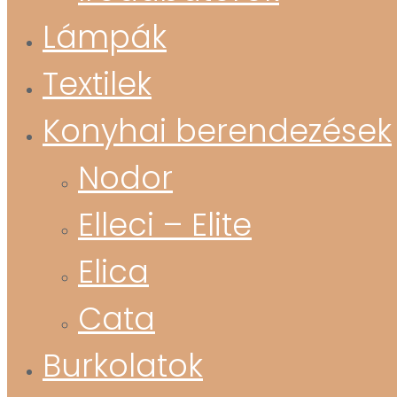
Lámpák
Textilek
Konyhai berendezések
Nodor
Elleci – Elite
Elica
Cata
Burkolatok