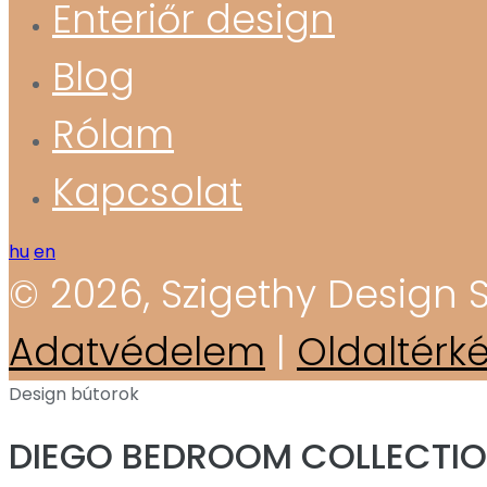
Enteriőr design
Blog
Rólam
Kapcsolat
hu
en
© 2026, Szigethy Design S
Adatvédelem
|
Oldaltérk
Design bútorok
DIEGO BEDROOM COLLECTI