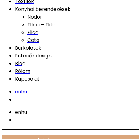
Textilek
Konyhai berendezések
Nodor
Elleci – Elite
Elica
Cata
Burkolatok
Enteriőr design
Blog
Rólam
Kapcsolat
en
hu
en
hu