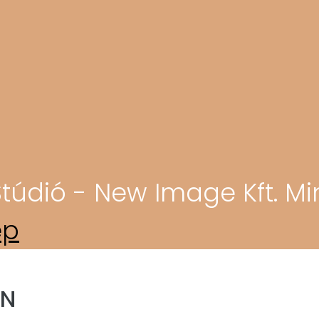
túdió - New Image Kft. Mi
ép
ON