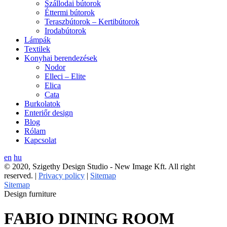
Szállodai bútorok
Éttermi bútorok
Teraszbútorok – Kertibútorok
Irodabútorok
Lámpák
Textilek
Konyhai berendezések
Nodor
Elleci – Elite
Elica
Cata
Burkolatok
Enteriőr design
Blog
Rólam
Kapcsolat
en
hu
© 2020, Szigethy Design Studio - New Image Kft. All right
reserved. |
Privacy policy
|
Sitemap
Sitemap
Design furniture
FABIO DINING ROOM