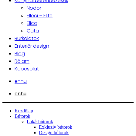
Konyhai berendezések
Nodor
Elleci – Elite
Elica
Cata
Burkolatok
Enteriőr design
Blog
Rólam
Kapcsolat
en
hu
en
hu
Kezdőlap
Bútorok
Lakásbútorok
Exkluziv bútorok
Design bútorok