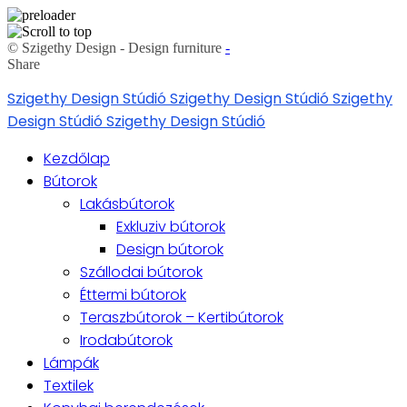
© Szigethy Design - Design furniture
-
Share
Skip
Szigethy Design Stúdió
Szigethy Design Stúdió
Szigethy
to
Design Stúdió
Szigethy Design Stúdió
content
Kezdőlap
Bútorok
Lakásbútorok
Exkluziv bútorok
Design bútorok
Szállodai bútorok
Éttermi bútorok
Teraszbútorok – Kertibútorok
Irodabútorok
Lámpák
Textilek