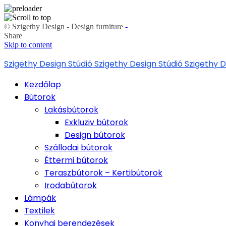
© Szigethy Design - Design furniture
-
Share
Skip to content
Szigethy Design Stúdió
Szigethy Design Stúdió
Szigethy D
Kezdőlap
Bútorok
Lakásbútorok
Exkluziv bútorok
Design bútorok
Szállodai bútorok
Éttermi bútorok
Teraszbútorok – Kertibútorok
Irodabútorok
Lámpák
Textilek
Konyhai berendezések