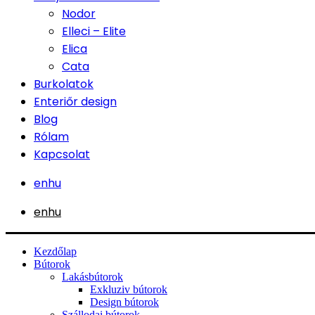
Nodor
Elleci – Elite
Elica
Cata
Burkolatok
Enteriőr design
Blog
Rólam
Kapcsolat
en
hu
en
hu
Kezdőlap
Bútorok
Lakásbútorok
Exkluziv bútorok
Design bútorok
Szállodai bútorok