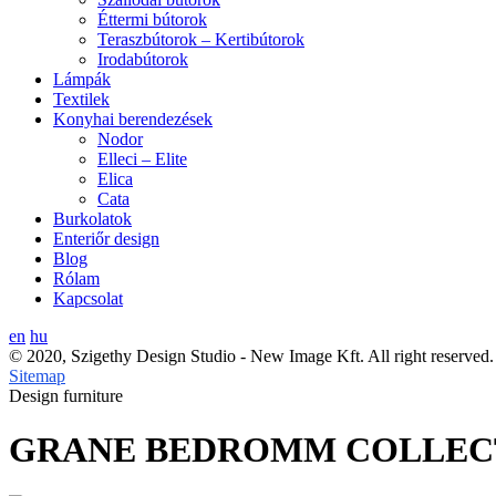
Éttermi bútorok
Teraszbútorok – Kertibútorok
Irodabútorok
Lámpák
Textilek
Konyhai berendezések
Nodor
Elleci – Elite
Elica
Cata
Burkolatok
Enteriőr design
Blog
Rólam
Kapcsolat
en
hu
© 2020, Szigethy Design Studio - New Image Kft. All right reserved.
Sitemap
Design furniture
GRANE BEDROMM COLLEC