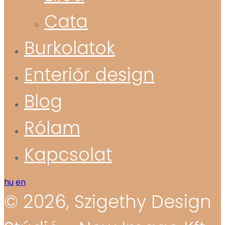
Cata
Burkolatok
Enteriőr design
Blog
Rólam
Kapcsolat
hu
en
© 2026, Szigethy Design