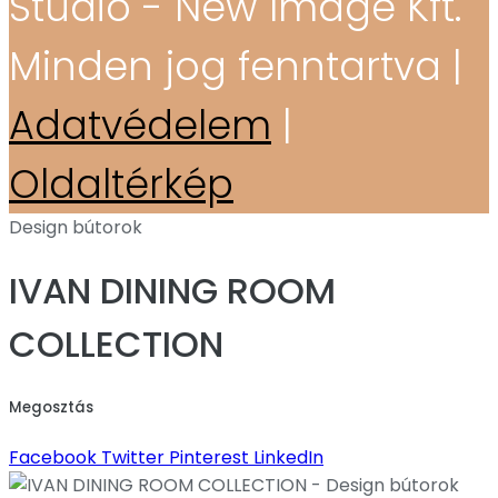
Stúdió - New Image Kft.
Minden jog fenntartva |
Adatvédelem
|
Oldaltérkép
Design bútorok
IVAN DINING ROOM
COLLECTION
Megosztás
Facebook
Twitter
Pinterest
LinkedIn