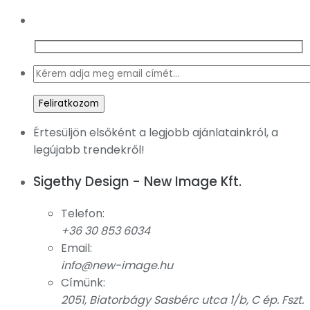
Értesüljön elsőként a legjobb ajánlatainkról, a
legújabb trendekről!
Sigethy Design - New Image Kft.
Telefon:
+36 30 853 6034
Email:
info@new-image.hu
Címünk:
2051, Biatorbágy Sasbérc utca 1/b, C ép. Fszt.