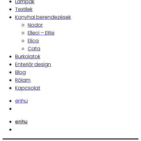
Lámpák
Textilek
Konyhai berendezések
Nodor
Elleci – Elite
Elica
Cata
Burkolatok
Enteriőr design
Blog
Rólam
Kapcsolat
en
hu
en
hu