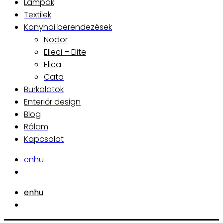
Lámpák
Textilek
Konyhai berendezések
Nodor
Elleci – Elite
Elica
Cata
Burkolatok
Enteriőr design
Blog
Rólam
Kapcsolat
en
hu
en
hu