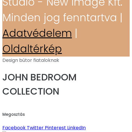
Stúdió - New Image Kft.
Minden jog fenntartva |
Adatvédelem
|
Oldaltérkép
Design bútor fiataloknak
JOHN BEDROOM
COLLECTION
Megosztás
Facebook
Twitter
Pinterest
LinkedIn