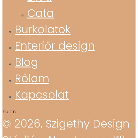
Cata
Burkolatok
Enteriőr design
Blog
Rólam
Kapcsolat
hu
en
© 2026, Szigethy Design