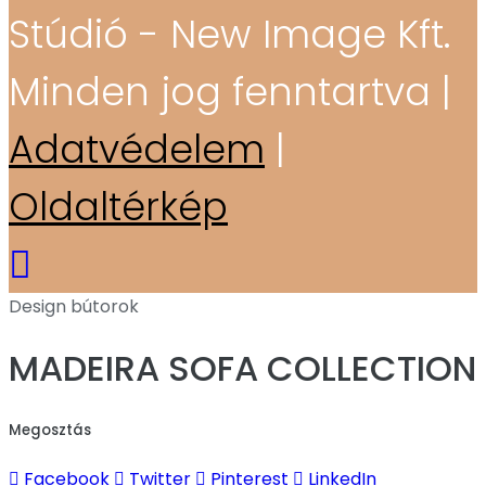
Stúdió - New Image Kft.
Minden jog fenntartva |
Adatvédelem
|
Oldaltérkép
Design bútorok
MADEIRA SOFA COLLECTION
Megosztás
Facebook
Twitter
Pinterest
LinkedIn