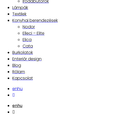
Irodabútorok
Lámpák
Textilek
Konyhai berendezések
Nodor
Elleci – Elite
Elica
Cata
Burkolatok
Enteriőr design
Blog
Rólam
Kapcsolat
en
hu
en
hu