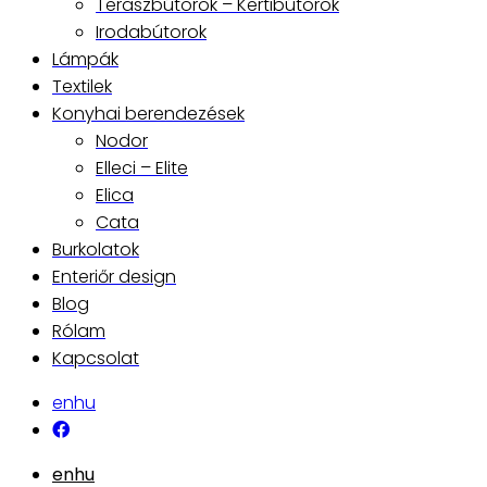
Teraszbútorok – Kertibútorok
Irodabútorok
Lámpák
Textilek
Konyhai berendezések
Nodor
Elleci – Elite
Elica
Cata
Burkolatok
Enteriőr design
Blog
Rólam
Kapcsolat
en
hu
en
hu