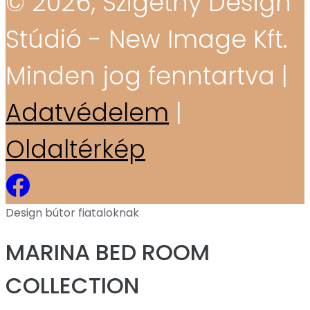
© 2026, Szigethy Design
Stúdió - New Image Kft.
Minden jog fenntartva |
Adatvédelem
|
Oldaltérkép
Design bútor fiataloknak
MARINA BED ROOM
COLLECTION