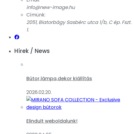
info@new-image.hu
Címünk:
2051, Biatorbágy Sasbérc utca 1/b, C ép. Fszt.
1.
Hírek / News
Bútor,lámpa,dekor kiállítás
2026.02.20.
Elindult weboldalunk!