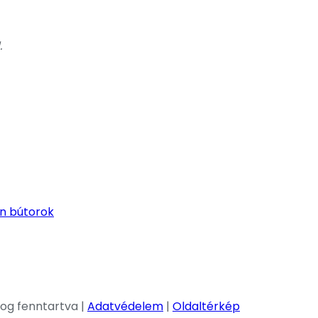
.
jog fenntartva |
Adatvédelem
|
Oldaltérkép