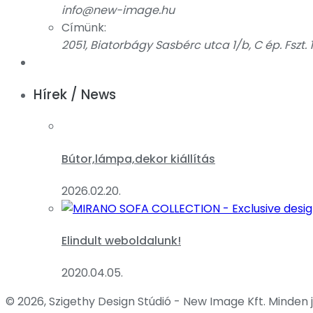
info@new-image.hu
Címünk:
2051, Biatorbágy Sasbérc utca 1/b, C ép. Fszt. 1
Hírek / News
Bútor,lámpa,dekor kiállítás
2026.02.20.
Elindult weboldalunk!
2020.04.05.
© 2026, Szigethy Design Stúdió - New Image Kft. Minden 