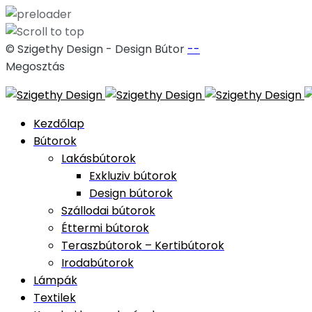
© Szigethy Design - Design Bútor
--
Megosztás
Skip
to
Kezdőlap
content
Bútorok
Lakásbútorok
Exkluziv bútorok
Design bútorok
Szállodai bútorok
Éttermi bútorok
Teraszbútorok – Kertibútorok
Irodabútorok
Lámpák
Textilek