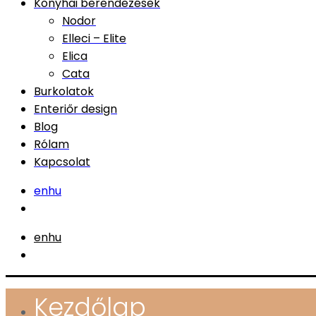
Konyhai berendezések
Nodor
Elleci – Elite
Elica
Cata
Burkolatok
Enteriőr design
Blog
Rólam
Kapcsolat
en
hu
en
hu
Kezdőlap