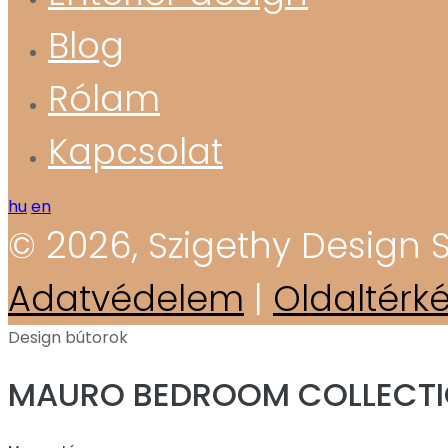
Blog
Rólam
Kapcsolat
hu
en
© 2026, Szigethy Design S
Adatvédelem
|
Oldaltérk
Design bútorok
MAURO BEDROOM COLLECT