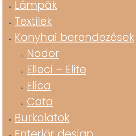
Lámpák
Textilek
Konyhai berendezések
Nodor
Elleci – Elite
Elica
Cata
Burkolatok
Enteriőr design