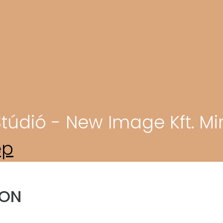
túdió - New Image Kft. Mi
ép
ION