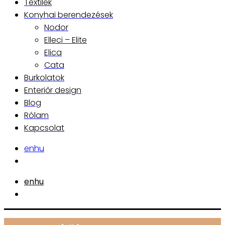
Textilek
Konyhai berendezések
Nodor
Elleci – Elite
Elica
Cata
Burkolatok
Enteriőr design
Blog
Rólam
Kapcsolat
en
hu
en
hu