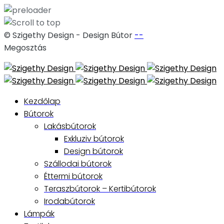
© Szigethy Design - Design Bútor
--
Megosztás
Skip
to
content
Kezdőlap
Bútorok
Lakásbútorok
Exkluziv bútorok
Design bútorok
Szállodai bútorok
Éttermi bútorok
Teraszbútorok – Kertibútorok
Irodabútorok
Lámpák