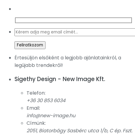
Értesüljön elsőként a legjobb ajánlatainkról, a
legújabb trendekről!
Sigethy Design - New Image Kft.
Telefon:
+36 30 853 6034
Email:
info@new-image.hu
Címünk:
2051, Biatorbágy Sasbérc utca 1/b, C ép. Fszt.