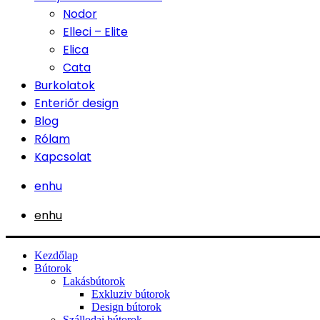
Nodor
Elleci – Elite
Elica
Cata
Burkolatok
Enteriőr design
Blog
Rólam
Kapcsolat
en
hu
en
hu
Kezdőlap
Bútorok
Lakásbútorok
Exkluziv bútorok
Design bútorok
Szállodai bútorok