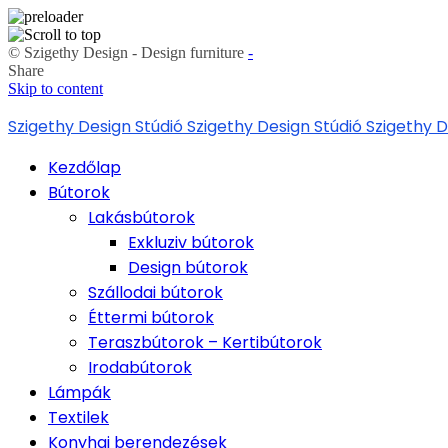
© Szigethy Design - Design furniture
-
Share
Skip to content
Szigethy Design Stúdió
Szigethy Design Stúdió
Szigethy D
Kezdőlap
Bútorok
Lakásbútorok
Exkluziv bútorok
Design bútorok
Szállodai bútorok
Éttermi bútorok
Teraszbútorok – Kertibútorok
Irodabútorok
Lámpák
Textilek
Konyhai berendezések