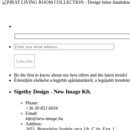
Be the first to know about our best offers and the latest trends!
Értesüljön elsőként a legjobb ajánlatainkról, a legújabb trendekr
Sigethy Design - New Image Kft.
Phone:
+36 30 853 6034
Email:
info@new-image.hu
Address:
2051, Biatorbágy Sasbérc utca 1/b, C ép. Fszt. 1.