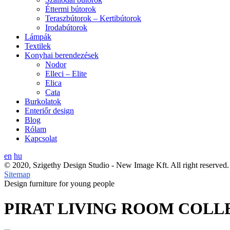
Éttermi bútorok
Teraszbútorok – Kertibútorok
Irodabútorok
Lámpák
Textilek
Konyhai berendezések
Nodor
Elleci – Elite
Elica
Cata
Burkolatok
Enteriőr design
Blog
Rólam
Kapcsolat
en
hu
© 2020, Szigethy Design Studio - New Image Kft. All right reserved.
Sitemap
Design furniture for young people
PIRAT LIVING ROOM COLL