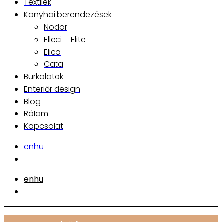
Textilek
Konyhai berendezések
Nodor
Elleci – Elite
Elica
Cata
Burkolatok
Enteriőr design
Blog
Rólam
Kapcsolat
en
hu
en
hu