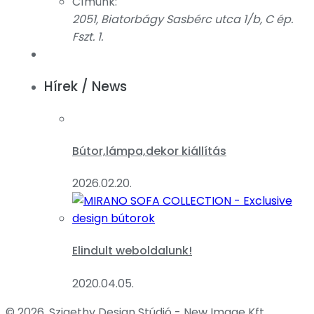
Címünk:
2051, Biatorbágy Sasbérc utca 1/b, C ép.
Fszt. 1.
Hírek / News
Bútor,lámpa,dekor kiállítás
2026.02.20.
Elindult weboldalunk!
2020.04.05.
© 2026, Szigethy Design Stúdió - New Image Kft.