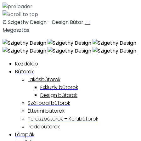
© Szigethy Design - Design Bútor
--
Megosztás
Skip
to
content
Kezdőlap
Bútorok
Lakásbútorok
Exkluziv bútorok
Design bútorok
Szállodai bútorok
Éttermi bútorok
Teraszbútorok – Kertibútorok
Irodabútorok
Lámpák