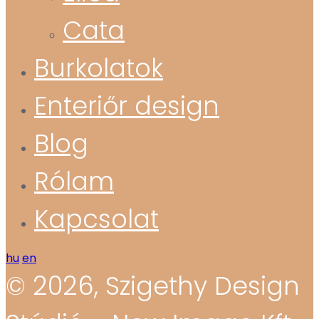
Cata
Burkolatok
Enteriőr design
Blog
Rólam
Kapcsolat
hu
en
© 2026, Szigethy Design