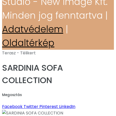
Stúdió - New Image Kft.
Minden jog fenntartva |
Adatvédelem
|
Oldaltérkép
Terasz - Télikert
SARDINIA SOFA
COLLECTION
Megosztás
Facebook
Twitter
Pinterest
LinkedIn