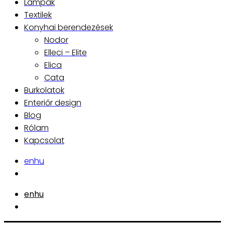
Lámpák
Textilek
Konyhai berendezések
Nodor
Elleci – Elite
Elica
Cata
Burkolatok
Enteriőr design
Blog
Rólam
Kapcsolat
en
hu
en
hu