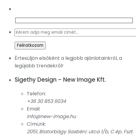
Értesüljön elsőként a legjobb ajánlatainkról, a
legújabb trendekről!
Sigethy Design - New Image Kft.
Telefon:
+36 30 853 6034
Email:
info@new-image.hu
Címünk:
2051, Biatorbágy Sasbérc utca 1/b, C ép. Fszt.