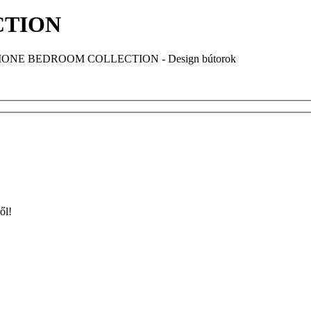
CTION
ől!