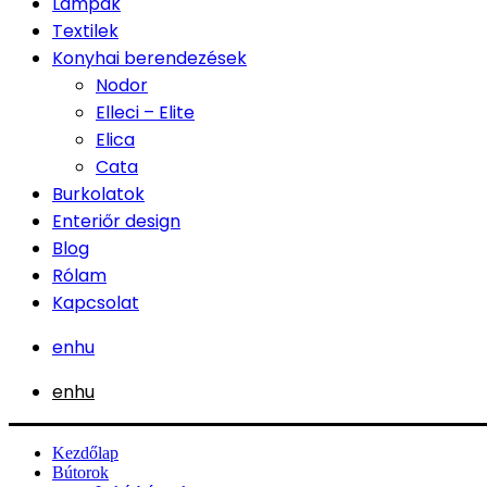
Lámpák
Textilek
Konyhai berendezések
Nodor
Elleci – Elite
Elica
Cata
Burkolatok
Enteriőr design
Blog
Rólam
Kapcsolat
en
hu
en
hu
Kezdőlap
Bútorok