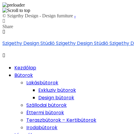
© Szigethy Design - Design furniture
-
Share
Skip
Szigethy Design Stúdió
Szigethy Design Stúdió
Szigethy D
to
content
Kezdőlap
Bútorok
Lakásbútorok
Exkluziv bútorok
Design bútorok
Szállodai bútorok
Éttermi bútorok
Teraszbútorok – Kertibútorok
Irodabútorok