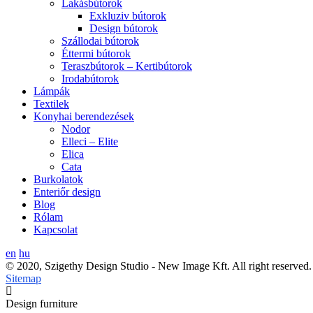
Lakásbútorok
Exkluziv bútorok
Design bútorok
Szállodai bútorok
Éttermi bútorok
Teraszbútorok – Kertibútorok
Irodabútorok
Lámpák
Textilek
Konyhai berendezések
Nodor
Elleci – Elite
Elica
Cata
Burkolatok
Enteriőr design
Blog
Rólam
Kapcsolat
en
hu
© 2020, Szigethy Design Studio - New Image Kft. All right reserved.
Sitemap
Design furniture