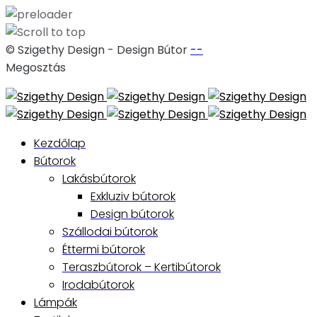
© Szigethy Design - Design Bútor
--
Megosztás
Skip
to
content
Kezdőlap
Bútorok
Lakásbútorok
Exkluziv bútorok
Design bútorok
Szállodai bútorok
Éttermi bútorok
Teraszbútorok – Kertibútorok
Irodabútorok
Lámpák