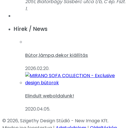
2051, Biatorbágy Sasbérc utca 1/b, C ép. Fszt.
1.
Hírek / News
Bútor,lámpa,dekor kiállítás
2026.02.20.
Elindult weboldalunk!
2020.04.05.
© 2026, Szigethy Design Stúdió - New Image Kft.
Minden jog fenntartva |
Adatvédelem
|
Oldaltérkép