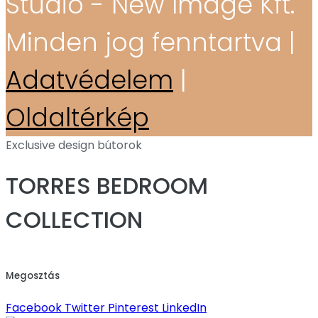
Stúdió - New Image Kft.
Minden jog fenntartva |
Adatvédelem
|
Oldaltérkép
Exclusive design bútorok
TORRES BEDROOM
COLLECTION
Megosztás
Facebook
Twitter
Pinterest
LinkedIn