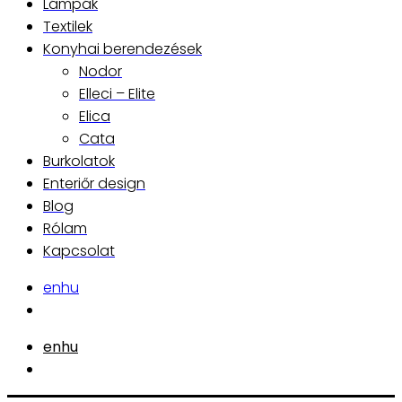
Lámpák
Textilek
Konyhai berendezések
Nodor
Elleci – Elite
Elica
Cata
Burkolatok
Enteriőr design
Blog
Rólam
Kapcsolat
en
hu
en
hu