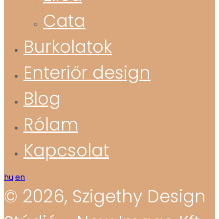
Cata
Burkolatok
Enteriőr design
Blog
Rólam
Kapcsolat
hu
en
© 2026, Szigethy Design