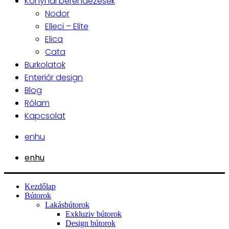
Konyhai berendezések
Nodor
Elleci – Elite
Elica
Cata
Burkolatok
Enteriőr design
Blog
Rólam
Kapcsolat
en
hu
en
hu
Kezdőlap
Bútorok
Lakásbútorok
Exkluziv bútorok
Design bútorok