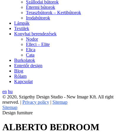
Szállodai bútorok
Éttermi bútorok
Teraszbútorok – Kertibútorok
Irodabútorok
Lámpák
Textilek
Konyhai berendezések
Nodor
Elleci – Elite
Elica
Cata
Burkolatok
Enteriőr design
Blog
Rólam
Kapcsolat
en
hu
© 2020, Szigethy Design Studio - New Image Kft. All right
reserved. |
Privacy policy
|
Sitemap
Sitemap
Design furniture
ALBERTO BEDROOM