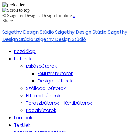
© Szigethy Design - Design furniture
-
Share
Skip
Szigethy Design Stúdió
Szigethy Design Stúdió
Szigethy
to
Design Stúdió
Szigethy Design Stúdió
content
Kezdőlap
Bútorok
Lakásbútorok
Exkluziv bútorok
Design bútorok
Szállodai bútorok
Éttermi bútorok
Teraszbútorok – Kertibútorok
Irodabútorok
Lámpák
Textilek