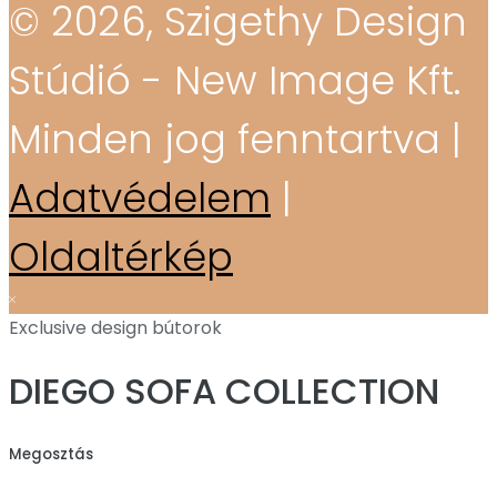
© 2026, Szigethy Design
Stúdió - New Image Kft.
Minden jog fenntartva |
Adatvédelem
|
Oldaltérkép
Exclusive design bútorok
DIEGO SOFA COLLECTION
Megosztás