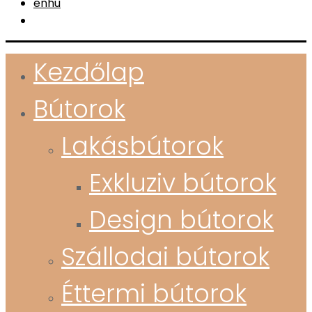
en
hu
Kezdőlap
Bútorok
Lakásbútorok
Exkluziv bútorok
Design bútorok
Szállodai bútorok
Éttermi bútorok