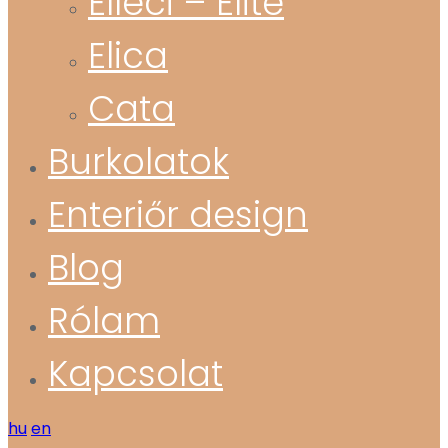
Elleci – Elite
Elica
Cata
Burkolatok
Enteriőr design
Blog
Rólam
Kapcsolat
hu
en