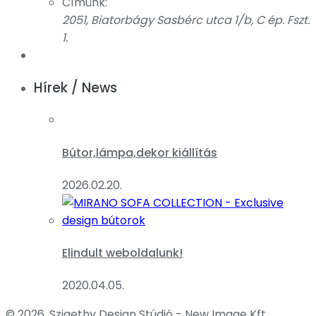
Címünk:
2051, Biatorbágy Sasbérc utca 1/b, C ép. Fszt.
1.
Hírek / News
Bútor,lámpa,dekor kiállítás
2026.02.20.
Elindult weboldalunk!
2020.04.05.
© 2026, Szigethy Design Stúdió - New Image Kft.