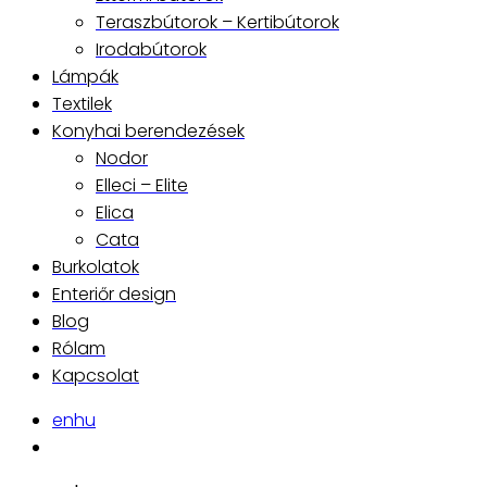
Teraszbútorok – Kertibútorok
Irodabútorok
Lámpák
Textilek
Konyhai berendezések
Nodor
Elleci – Elite
Elica
Cata
Burkolatok
Enteriőr design
Blog
Rólam
Kapcsolat
en
hu