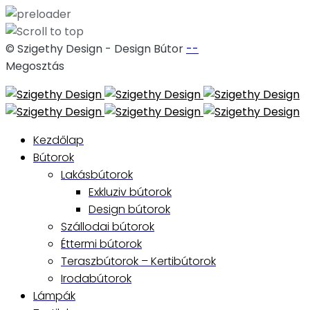
© Szigethy Design - Design Bútor
--
Megosztás
Skip
to
content
Kezdőlap
Bútorok
Lakásbútorok
Exkluziv bútorok
Design bútorok
Szállodai bútorok
Éttermi bútorok
Teraszbútorok – Kertibútorok
Irodabútorok
Lámpák