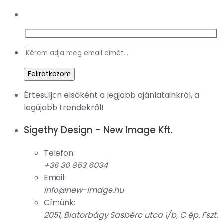
Értesüljön elsőként a legjobb ajánlatainkról, a
legújabb trendekről!
Sigethy Design - New Image Kft.
Telefon:
+36 30 853 6034
Email:
info@new-image.hu
Címünk:
2051, Biatorbágy Sasbérc utca 1/b, C ép. Fszt.