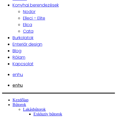
Konyhai berendezések
Nodor
Elleci – Elite
Elica
Cata
Burkolatok
Enteriőr design
Blog
Rólam
Kapcsolat
en
hu
en
hu
Kezdőlap
Bútorok
Lakásbútorok
Exkluziv bútorok