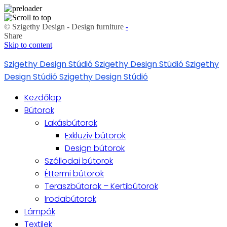
© Szigethy Design - Design furniture
-
Share
Skip to content
Szigethy Design Stúdió
Szigethy Design Stúdió
Szigethy
Design Stúdió
Szigethy Design Stúdió
Kezdőlap
Bútorok
Lakásbútorok
Exkluziv bútorok
Design bútorok
Szállodai bútorok
Éttermi bútorok
Teraszbútorok – Kertibútorok
Irodabútorok
Lámpák
Textilek