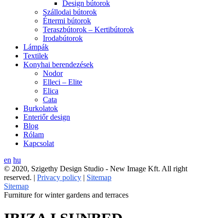
Design bútorok
Szállodai bútorok
Éttermi bútorok
Teraszbútorok – Kertibútorok
Irodabútorok
Lámpák
Textilek
Konyhai berendezések
Nodor
Elleci – Elite
Elica
Cata
Burkolatok
Enteriőr design
Blog
Rólam
Kapcsolat
en
hu
© 2020, Szigethy Design Studio - New Image Kft. All right
reserved. |
Privacy policy
|
Sitemap
Sitemap
Furniture for winter gardens and terraces