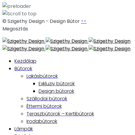
© Szigethy Design - Design Bútor
--
Megosztás
Skip
to
content
Kezdőlap
Bútorok
Lakásbútorok
Exkluziv bútorok
Design bútorok
Szállodai bútorok
Éttermi bútorok
Teraszbútorok – Kertibútorok
Irodabútorok
Lámpák