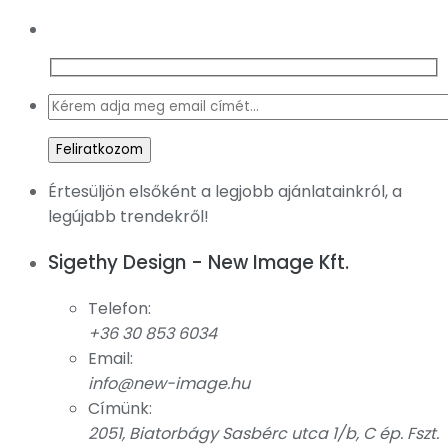
Értesüljön elsőként a legjobb ajánlatainkról, a
legújabb trendekről!
Sigethy Design - New Image Kft.
Telefon:
+36 30 853 6034
Email:
info@new-image.hu
Címünk:
2051, Biatorbágy Sasbérc utca 1/b, C ép. Fszt.