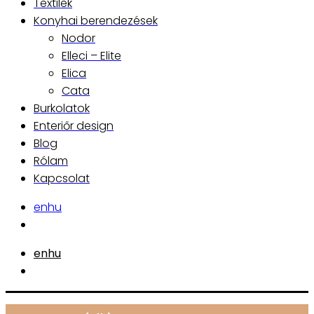
Textilek
Konyhai berendezések
Nodor
Elleci – Elite
Elica
Cata
Burkolatok
Enteriőr design
Blog
Rólam
Kapcsolat
en
hu
en
hu