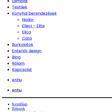
Lámpák
Textilek
Konyhai berendezések
Nodor
Elleci – Elite
Elica
Cata
Burkolatok
Enteriőr design
Blog
Rólam
Kapcsolat
en
hu
en
hu
Kezdőlap
Bútorok