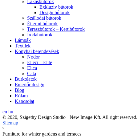
Lakásbútorok
Exkluziv bútorok
Design bútorok
Szállodai bútorok
Éttermi bútorok
Teraszbútorok – Kertibútorok
Irodabútorok
Lámpák
Textilek
Konyhai berendezések
Nodor
Elleci – Elite
Elica
Cata
Burkolatok
Enteriőr design
Blog
Rólam
Kapcsolat
en
hu
© 2020, Szigethy Design Studio - New Image Kft. All right reserved.
Sitemap
Furniture for winter gardens and terraces