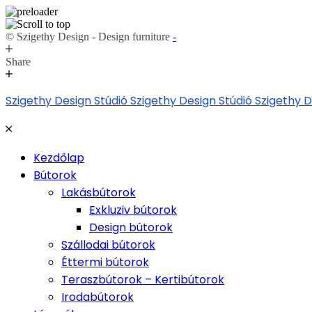
© Szigethy Design - Design furniture
-
Share
Skip
Szigethy Design Stúdió
Szigethy Design Stúdió
Szigethy D
to
content
Kezdőlap
Bútorok
Lakásbútorok
Exkluziv bútorok
Design bútorok
Szállodai bútorok
Éttermi bútorok
Teraszbútorok – Kertibútorok
Irodabútorok