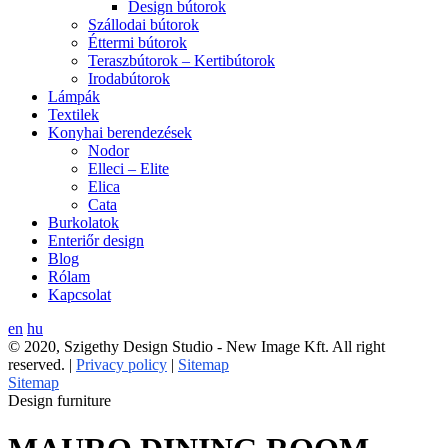
Design bútorok
Szállodai bútorok
Éttermi bútorok
Teraszbútorok – Kertibútorok
Irodabútorok
Lámpák
Textilek
Konyhai berendezések
Nodor
Elleci – Elite
Elica
Cata
Burkolatok
Enteriőr design
Blog
Rólam
Kapcsolat
en
hu
© 2020, Szigethy Design Studio - New Image Kft. All right
reserved. |
Privacy policy
|
Sitemap
Sitemap
Design furniture