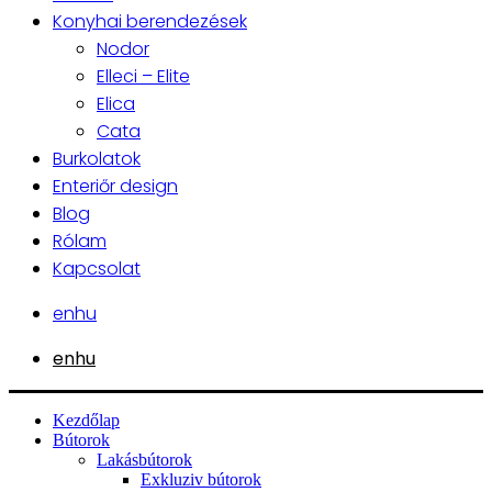
Konyhai berendezések
Nodor
Elleci – Elite
Elica
Cata
Burkolatok
Enteriőr design
Blog
Rólam
Kapcsolat
en
hu
en
hu
Kezdőlap
Bútorok
Lakásbútorok
Exkluziv bútorok