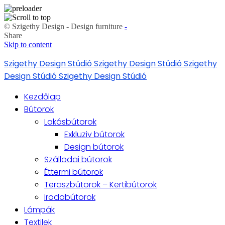
© Szigethy Design - Design furniture
-
Share
Skip to content
Szigethy Design Stúdió
Szigethy Design Stúdió
Szigethy
Design Stúdió
Szigethy Design Stúdió
Kezdőlap
Bútorok
Lakásbútorok
Exkluziv bútorok
Design bútorok
Szállodai bútorok
Éttermi bútorok
Teraszbútorok – Kertibútorok
Irodabútorok
Lámpák
Textilek