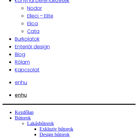
Konyhai berendezések
Nodor
Elleci – Elite
Elica
Cata
Burkolatok
Enteriőr design
Blog
Rólam
Kapcsolat
en
hu
en
hu
Kezdőlap
Bútorok
Lakásbútorok
Exkluziv bútorok
Design bútorok