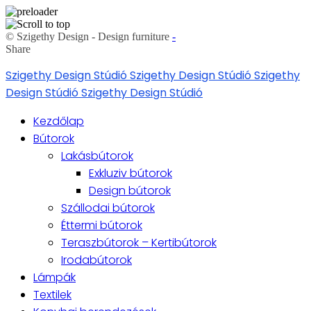
© Szigethy Design - Design furniture
-
Share
Skip
Szigethy Design Stúdió
Szigethy Design Stúdió
Szigethy
to
Design Stúdió
Szigethy Design Stúdió
content
Kezdőlap
Bútorok
Lakásbútorok
Exkluziv bútorok
Design bútorok
Szállodai bútorok
Éttermi bútorok
Teraszbútorok – Kertibútorok
Irodabútorok
Lámpák
Textilek