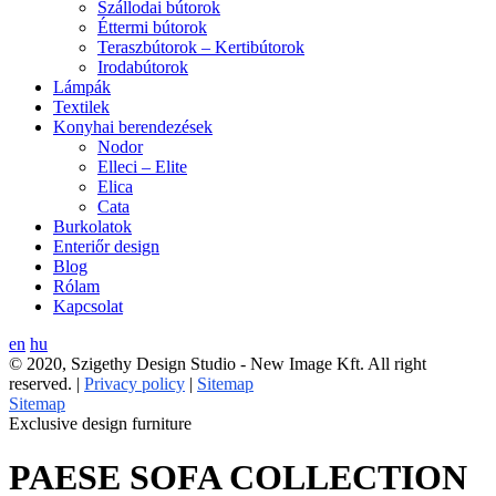
Szállodai bútorok
Éttermi bútorok
Teraszbútorok – Kertibútorok
Irodabútorok
Lámpák
Textilek
Konyhai berendezések
Nodor
Elleci – Elite
Elica
Cata
Burkolatok
Enteriőr design
Blog
Rólam
Kapcsolat
en
hu
© 2020, Szigethy Design Studio - New Image Kft. All right
reserved. |
Privacy policy
|
Sitemap
Sitemap
Exclusive design furniture
PAESE SOFA COLLECTION