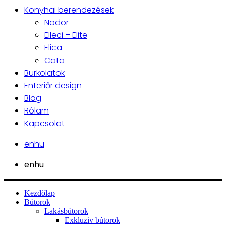
Konyhai berendezések
Nodor
Elleci – Elite
Elica
Cata
Burkolatok
Enteriőr design
Blog
Rólam
Kapcsolat
en
hu
en
hu
Kezdőlap
Bútorok
Lakásbútorok
Exkluziv bútorok