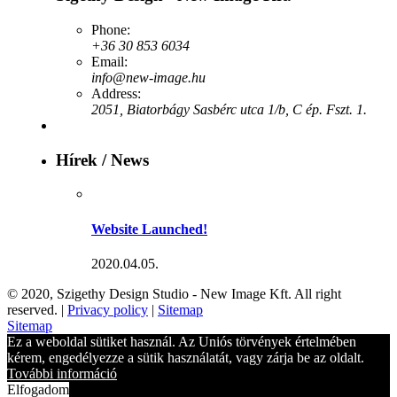
Phone:
+36 30 853 6034
Email:
info@new-image.hu
Address:
2051, Biatorbágy Sasbérc utca 1/b, C ép. Fszt. 1.
Hírek / News
Website Launched!
2020.04.05.
© 2020, Szigethy Design Studio - New Image Kft. All right
reserved. |
Privacy policy
|
Sitemap
Sitemap
Ez a weboldal sütiket használ. Az Uniós törvények értelmében
kérem, engedélyezze a sütik használatát, vagy zárja be az oldalt.
További információ
Elfogadom