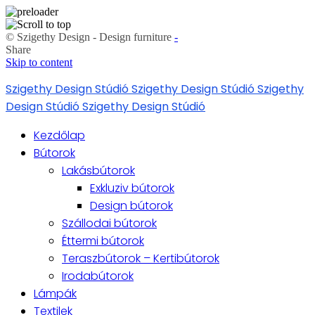
© Szigethy Design - Design furniture
-
Share
Skip to content
Szigethy Design Stúdió
Szigethy Design Stúdió
Szigethy
Design Stúdió
Szigethy Design Stúdió
Kezdőlap
Bútorok
Lakásbútorok
Exkluziv bútorok
Design bútorok
Szállodai bútorok
Éttermi bútorok
Teraszbútorok – Kertibútorok
Irodabútorok
Lámpák
Textilek