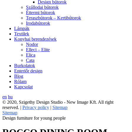
Design bútorok
Szállodai bútorok
Éttermi bútorok
Teraszbútorok – Kertibútorok
Irodabútorok
Lámpák
Textilek
Konyhai berendezések
Nodor
Elleci – Elite
Elica
Cata
Burkolatok
Enteriőr design
Blog
Rólam
Kapcsolat
en
hu
© 2020, Szigethy Design Studio - New Image Kft. All right
reserved. |
Privacy policy
|
Sitemap
Sitemap
Design furniture for young people