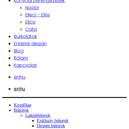
Konyhai berendezések
Nodor
Elleci – Elite
Elica
Cata
Burkolatok
Enteriőr design
Blog
Rólam
Kapcsolat
en
hu
en
hu
Kezdőlap
Bútorok
Lakásbútorok
Exkluziv bútorok
Design bútorok