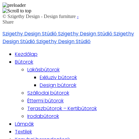
© Szigethy Design - Design furniture
-
Share
Skip
Szigethy Design Stúdió
Szigethy Design Stúdió
Szigethy
to
Design Stúdió
Szigethy Design Stúdió
content
Kezdőlap
Bútorok
Lakásbútorok
Exkluziv bútorok
Design bútorok
Szállodai bútorok
Éttermi bútorok
Teraszbútorok – Kertibútorok
Irodabútorok
Lámpák
Textilek