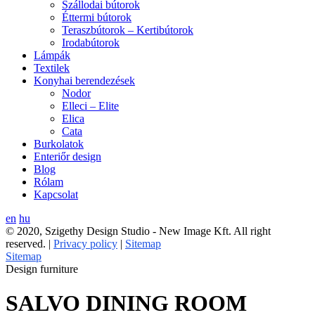
Szállodai bútorok
Éttermi bútorok
Teraszbútorok – Kertibútorok
Irodabútorok
Lámpák
Textilek
Konyhai berendezések
Nodor
Elleci – Elite
Elica
Cata
Burkolatok
Enteriőr design
Blog
Rólam
Kapcsolat
en
hu
© 2020, Szigethy Design Studio - New Image Kft. All right
reserved. |
Privacy policy
|
Sitemap
Sitemap
Design furniture
SALVO DINING ROOM