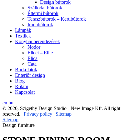
Design bútorok
Szállodai bútorok
Éttermi bútorok
Teraszbútorok – Kertibútorok
Irodabútorok
Lámpák
Textilek
Konyhai berendezések
Nodor
Elleci – Elite
Elica
Cata
Burkolatok
Enteriőr design
Blog
Rólam
Kapcsolat
en
hu
© 2020, Szigethy Design Studio - New Image Kft. All right
reserved. |
Privacy policy
|
Sitemap
Sitemap
Design furniture