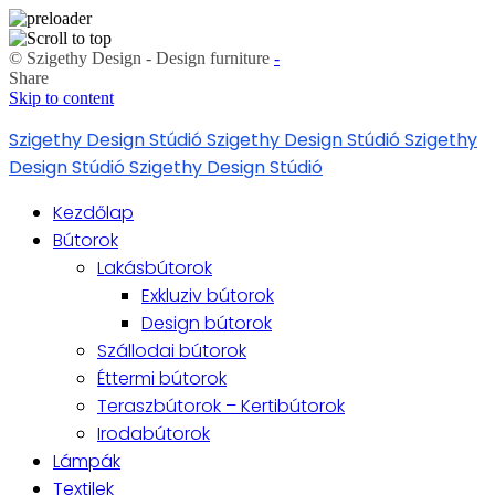
© Szigethy Design - Design furniture
-
Share
Skip to content
Szigethy Design Stúdió
Szigethy Design Stúdió
Szigethy
Design Stúdió
Szigethy Design Stúdió
Kezdőlap
Bútorok
Lakásbútorok
Exkluziv bútorok
Design bútorok
Szállodai bútorok
Éttermi bútorok
Teraszbútorok – Kertibútorok
Irodabútorok
Lámpák
Textilek