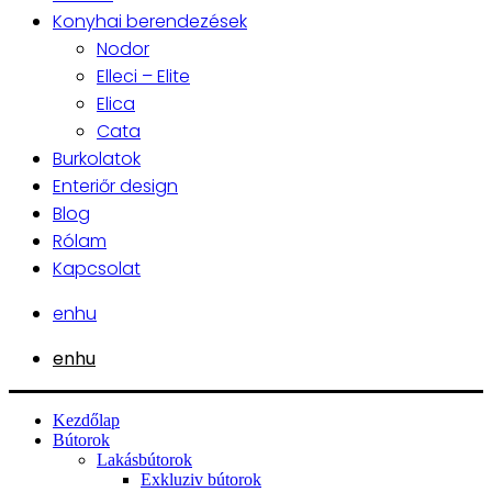
Konyhai berendezések
Nodor
Elleci – Elite
Elica
Cata
Burkolatok
Enteriőr design
Blog
Rólam
Kapcsolat
en
hu
en
hu
Kezdőlap
Bútorok
Lakásbútorok
Exkluziv bútorok