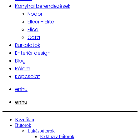
Konyhai berendezések
Nodor
Elleci – Elite
Elica
Cata
Burkolatok
Enteriőr design
Blog
Rólam
Kapcsolat
en
hu
en
hu
Kezdőlap
Bútorok
Lakásbútorok
Exkluziv bútorok