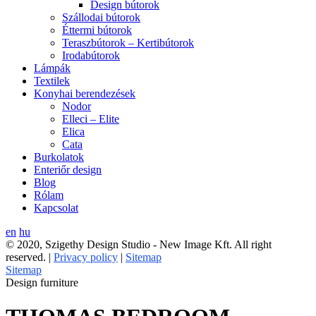
Design bútorok
Szállodai bútorok
Éttermi bútorok
Teraszbútorok – Kertibútorok
Irodabútorok
Lámpák
Textilek
Konyhai berendezések
Nodor
Elleci – Elite
Elica
Cata
Burkolatok
Enteriőr design
Blog
Rólam
Kapcsolat
en
hu
© 2020, Szigethy Design Studio - New Image Kft. All right
reserved. |
Privacy policy
|
Sitemap
Sitemap
Design furniture