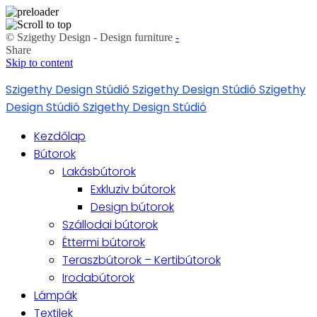
© Szigethy Design - Design furniture
-
Share
Skip to content
Szigethy Design Stúdió
Szigethy Design Stúdió
Szigethy
Design Stúdió
Szigethy Design Stúdió
Kezdőlap
Bútorok
Lakásbútorok
Exkluziv bútorok
Design bútorok
Szállodai bútorok
Éttermi bútorok
Teraszbútorok – Kertibútorok
Irodabútorok
Lámpák
Textilek