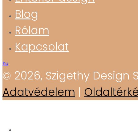
Blog
Rólam
Kapcsolat
hu
© 2026, Szigethy Design S
Adatvédelem
|
Oldaltérk
RENDEZVÉNYEK