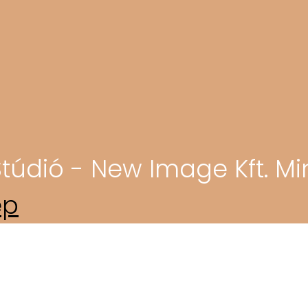
túdió - New Image Kft. Mi
ép