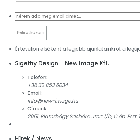
Értesüljön elsőként a legjobb ajánlatainkról, a legú
Sigethy Design - New Image Kft.
Telefon:
+36 30 853 6034
Email:
info@new-image.hu
Címünk:
2051, Biatorbágy Sasbérc utca 1/b, C ép. Fszt. 1
Hírek / News