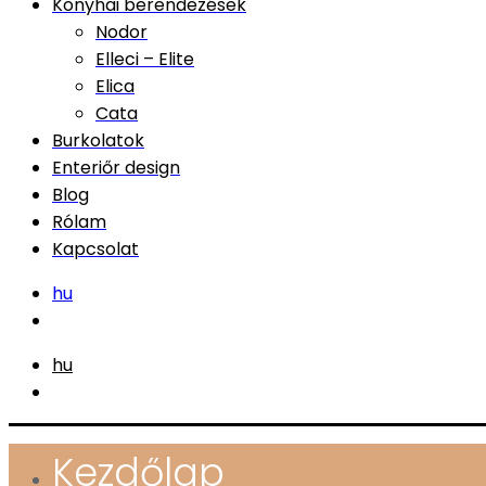
Konyhai berendezések
Nodor
Elleci – Elite
Elica
Cata
Burkolatok
Enteriőr design
Blog
Rólam
Kapcsolat
hu
hu
Kezdőlap