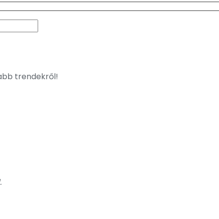
jabb trendekről!
.