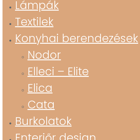
Lámpák
Textilek
Konyhai berendezések
Nodor
Elleci – Elite
Elica
Cata
Burkolatok
Enteriőr design