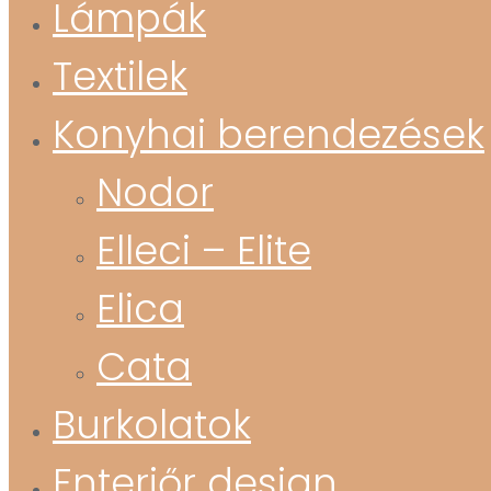
Lámpák
Textilek
Konyhai berendezések
Nodor
Elleci – Elite
Elica
Cata
Burkolatok
Enteriőr design