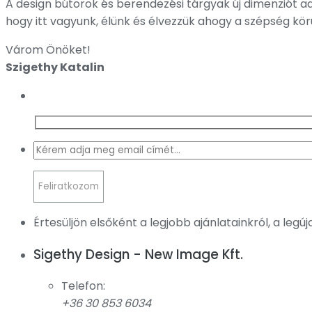
A design bútorok és berendezési tárgyak új dimenziót ad
hogy itt vagyunk, élünk és élvezzük ahogy a szépség kö
Várom Önöket!
Szigethy Katalin
Értesüljön elsőként a legjobb ajánlatainkról, a legú
Sigethy Design - New Image Kft.
Telefon:
+36 30 853 6034