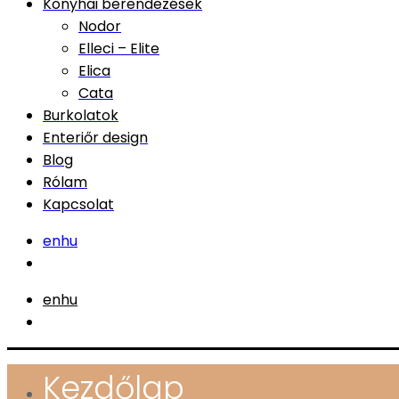
Konyhai berendezések
Nodor
Elleci – Elite
Elica
Cata
Burkolatok
Enteriőr design
Blog
Rólam
Kapcsolat
en
hu
en
hu
Kezdőlap