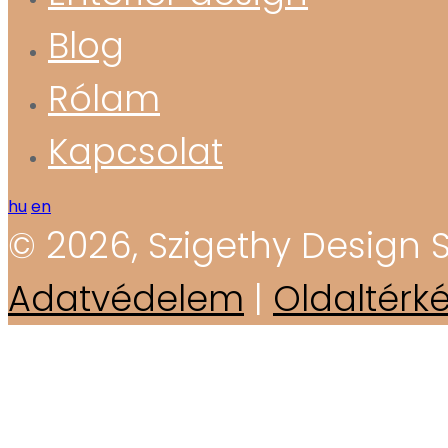
Blog
Rólam
Kapcsolat
hu
en
© 2026, Szigethy Design S
Adatvédelem
|
Oldaltérk
TÖRTÉNET