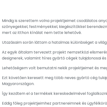
BÚTOROK EXKLUZÍV VÁLLOGATÁSA ÖNÖKNEK
Mindig is szerettem volna projektjeimet csodálatos any
szőnyegekkel, festményekkel, kiegészítőkkel berendezni
mert az itthon kínálat nem tette lehetővé.
Utazásaim során láttam a hatalmas különbséget a világ 
Az egyik általam tervezett projekt nemzetközi elismer
designerek, valamint híres gyártó cégek tulajdonosai és
Lehetőségem volt bemutatni nekik projektjeimet és meg
Ezt követően keresett meg több neves gyártó cég tul
Magyarországon.
Így kezdtem el a termékek kereskedelmével foglalkozni 
Eddig főleg projektjeimhez partnereimnek és ügyfélkör