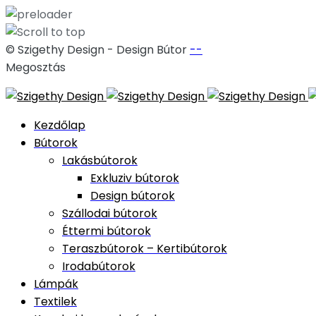
© Szigethy Design - Design Bútor
--
Megosztás
Skip
to
Kezdőlap
content
Bútorok
Lakásbútorok
Exkluziv bútorok
Design bútorok
Szállodai bútorok
Éttermi bútorok
Teraszbútorok – Kertibútorok
Irodabútorok
Lámpák
Textilek