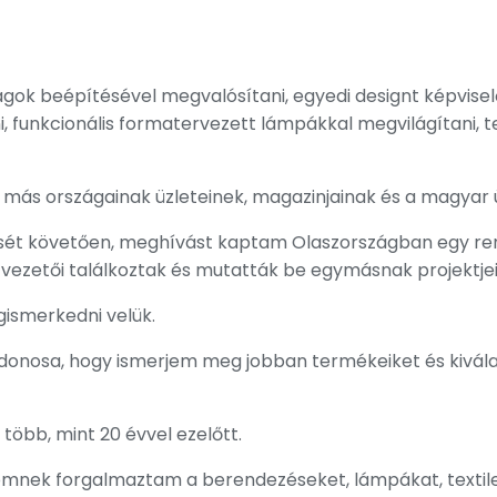
agok beépítésével megvalósítani, egyedi designt képvisel
, funkcionális formatervezett lámpákkal megvilágítani, 
más országainak üzleteinek, magazinjainak és a magyar ü
ését követően, meghívást kaptam Olaszországban egy ren
 vezetői találkoztak és mutatták be egymásnak projektjei
ismerkedni velük.
ajdonosa, hogy ismerjem meg jobban termékeiket és kiv
több, mint 20 évvel ezelőtt.
ömnek forgalmaztam a berendezéseket, lámpákat, textile