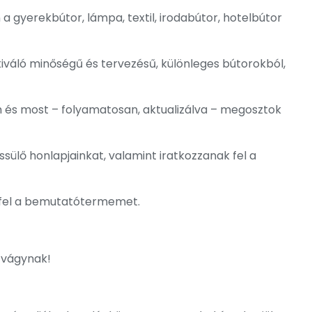
 gyerekbútor, lámpa, textil, irodabútor, hotelbútor
 kiváló minőségű és tervezésű, különleges bútorokból,
 és most – folyamatosan, aktualizálva – megosztok
sülő honlapjainkat, valamint iratkozzanak fel a
 fel a bemutatótermemet.
e vágynak!