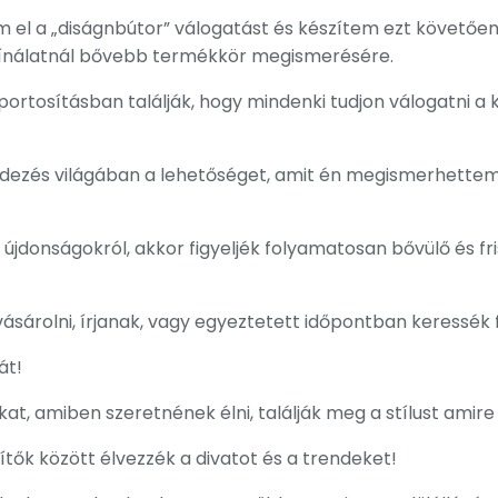
el a „diságnbútor” válogatást és készítem ezt követően a
i kínálatnál bővebb termékkör megismerésére.
oportosításban találják, hogy mindenki tudjon válogatni a
ndezés világában a lehetőséget, amit én megismerhettem
jdonságokról, akkor figyeljék folyamatosan bővülő és fris
árolni, írjanak, vagy egyeztetett időpontban keressék
át!
kat, amiben szeretnének élni, találják meg a stílust amir
ítők között élvezzék a divatot és a trendeket!