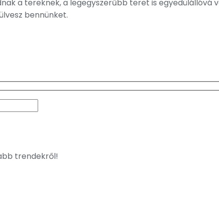
nak a tereknek, a legegyszerűbb teret is egyedülállóvá va
rülvesz bennünket.
jabb trendekről!