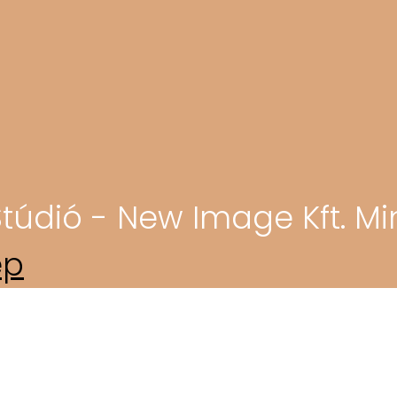
túdió - New Image Kft. Mi
ép