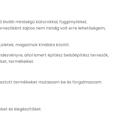
ő kiváló minőségű bútorokkal, függönyökkel,
tervezőként sajnos nem mindig volt erre lehetőségem,
zletek, magazínok kínálata között.
dezvényre, ahol ismert építész belsőépítész tervezők,
ket, termékeiket.
álasztott termékeket mutassam be és forgalmazzam
ket és kiegészítőket.