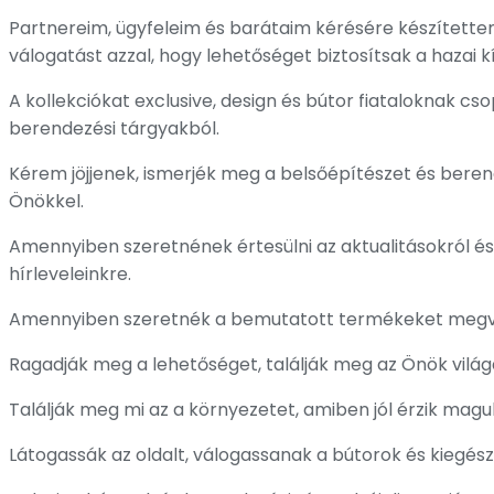
Partnereim, ügyfeleim és barátaim kérésére készítettem 
válogatást azzal, hogy lehetőséget biztosítsak a haza
A kollekciókat exclusive, design és bútor fiataloknak cs
berendezési tárgyakból.
Kérem jöjjenek, ismerjék meg a belsőépítészet és bere
Önökkel.
Amennyiben szeretnének értesülni az aktualitásokról és ú
hírleveleinkre.
Amennyiben szeretnék a bemutatott termékeket megvás
Ragadják meg a lehetőséget, találják meg az Önök világ
Találják meg mi az a környezetet, amiben jól érzik magu
Látogassák az oldalt, válogassanak a bútorok és kiegész